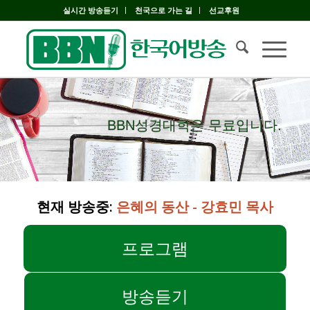
실시간 방송듣기
천국으로 가는 길
선교후원
BBN성경대학은 무료입니다.
BBN성경대학은 무료입니다.
현재 방송중:
은혜의 동산 - 강효민 목사
프로그램
방송듣기