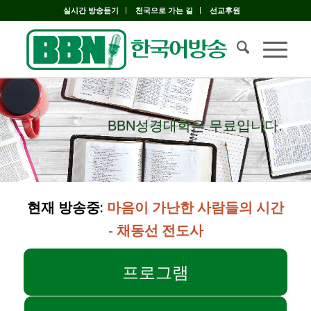
실시간 방송듣기
천국으로 가는 길
선교후원
BBN성경대학은 무료입니다.
BBN성경대학은 무료입니다.
현재 방송중:
마음이 가난한 사람들의 시간
- 채동선 전도사
프로그램