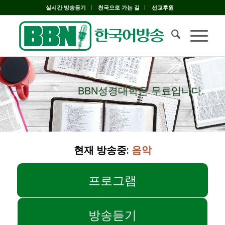
실시간 방송듣기
천국으로 가는 길
선교후원
BBN성경대학은 무료입니다.
BBN성경대학은 무료입니다.
현재 방송중:
음악
프로그램
방송듣기