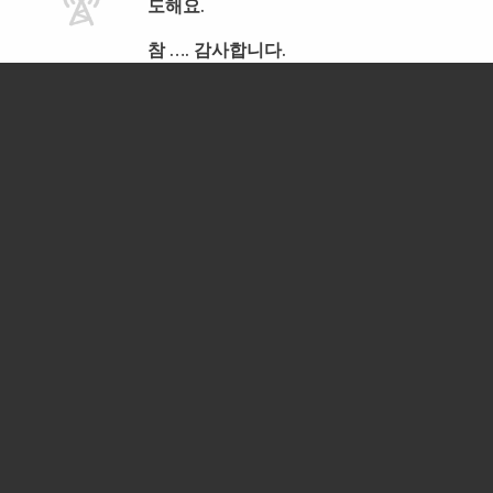
도해요.
참 …. 감사합니다.
넘치는 은혜를 주시는 BBN 라디오는 나
의 삶의 믿음의 동역자 입니다.
참 고마운것은 저는 일어나 기도 끝나면
첫번째 하는일이 BBN 라디오를 틀어서
말씀과 찬양을 들으면서 하루을 시작합
니다.
감사해요.
FL에서
안녕하세요?
볼리비아입니다…