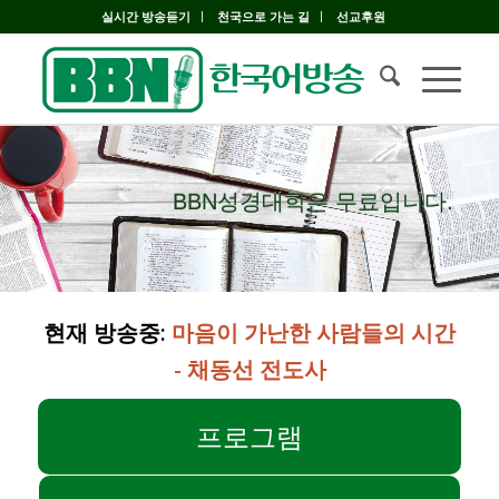
실시간 방송듣기
천국으로 가는 길
선교후원
BBN성경대학은 무료입니다.
BBN성경대학은 무료입니다.
현재 방송중:
마음이 가난한 사람들의 시간
- 채동선 전도사
프로그램