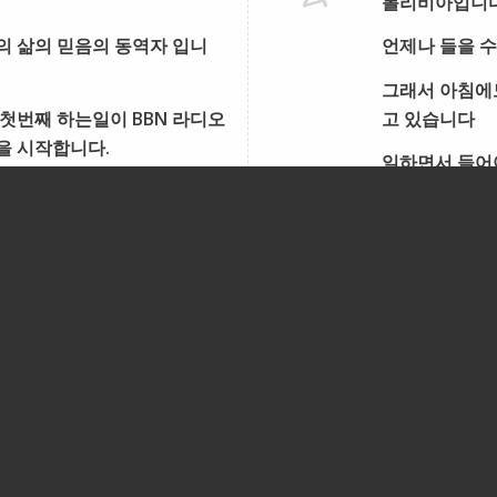
볼리비아입니
의 삶의 믿음의 동역자 입니
언제나 들을 수
그래서 아침에도
첫번째 하는일이 BBN 라디오
고 있습니다
을 시작합니다.
일하면서 들어야
그런데 그 핸
그래서 chat
며칠 전 딸이
엄마는 저희가
글쎄… 엄마는 
간에 하나님을
딸이 또 저에게