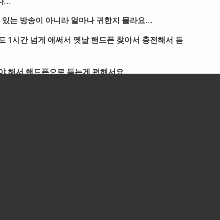
다…
 있는 방송이 아니라 얼마나 귀한지 몰라요…
 1시간 넘게 애써서 옛날 핸드폰 찾아서 충전해서 듣
 해서 핸드폰으로 듣는게 편해서요..
드폰에는 카톡도 안되고…
ting방에 들어갔습니다.
 저에게 물어왔습니다
 어떤 사람이 되었으면 좋겠어요?
너희가 세상을 살면서 빛 하나 없는 것 같은 절망의 순
 바라보며 일어선다면 50점을 주고 싶구나
 묻습니다. 그러면 나머지 50점은요?