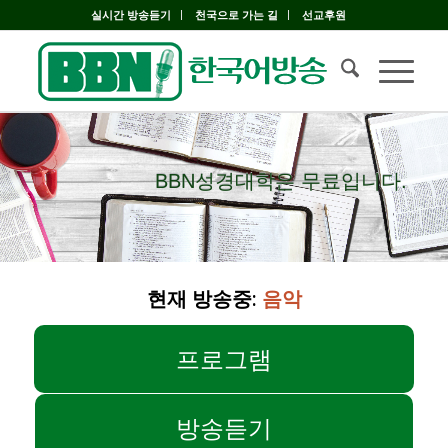
실시간 방송듣기
천국으로 가는 길
선교후원
BBN성경대학은 무료입니다.
BBN성경대학은 무료입니다.
현재 방송중:
음악
프로그램
방송듣기