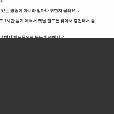
다…
 있는 방송이 아니라 얼마나 귀한지 몰라요…
 1시간 넘게 애써서 옛날 핸드폰 찾아서 충전해서 듣
 해서 핸드폰으로 듣는게 편해서요..
드폰에는 카톡도 안되고…
ting방에 들어갔습니다.
 저에게 물어왔습니다
 어떤 사람이 되었으면 좋겠어요?
너희가 세상을 살면서 빛 하나 없는 것 같은 절망의 순
 바라보며 일어선다면 50점을 주고 싶구나
 묻습니다. 그러면 나머지 50점은요?