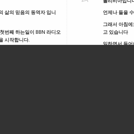
볼리비아입니
의 삶의 믿음의 동역자 입니
언제나 들을 수
그래서 아침에도
첫번째 하는일이 BBN 라디오
고 있습니다
을 시작합니다.
일하면서 들어야
그런데 그 핸
그래서 chat
며칠 전 딸이
엄마는 저희가
글쎄… 엄마는 
간에 하나님을
딸이 또 저에게