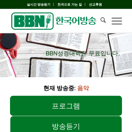
실시간 방송듣기
천국으로 가는 길
선교후원
BBN성경대학은 무료입니다.
BBN성경대학은 무료입니다.
현재 방송중:
음악
프로그램
방송듣기