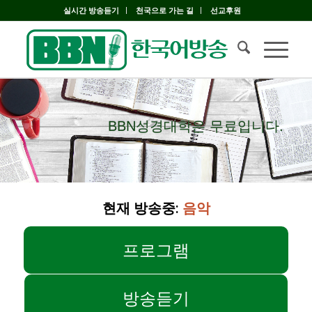
실시간 방송듣기
천국으로 가는 길
선교후원
BBN성경대학은 무료입니다.
BBN성경대학은 무료입니다.
현재 방송중:
음악
프로그램
방송듣기