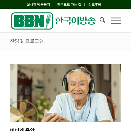
실시간 방송듣기
천국으로 가는 길
선교후원
찬양및 프로그램
비비엔 음악