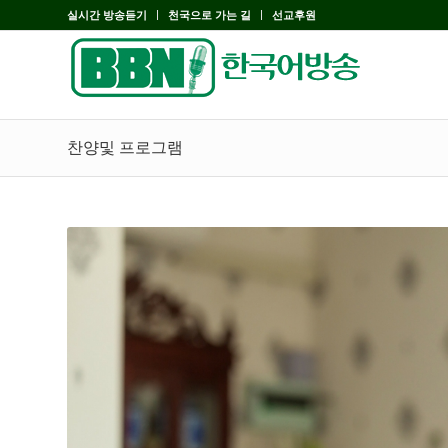
실시간 방송듣기
천국으로 가는 길
선교후원
찬양및 프로그램