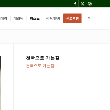
경대학
대화방
리소스
상담/문의
선교후원
천국으로 가는길
천국으로 가는길