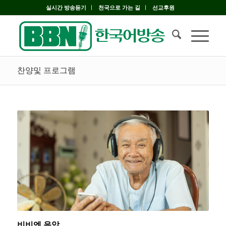
실시간 방송듣기
천국으로 가는 길
선교후원
찬양및 프로그램
비비엔 음악