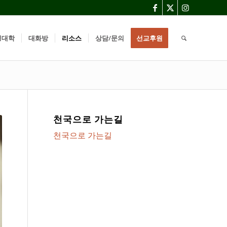
경대학
대화방
리소스
상담/문의
선교후원
천국으로 가는길
천국으로 가는길