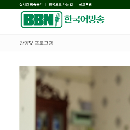
실시간 방송듣기
천국으로 가는 길
선교후원
찬양및 프로그램