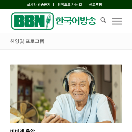
실시간 방송듣기
천국으로 가는 길
선교후원
찬양및 프로그램
비비엔 음악