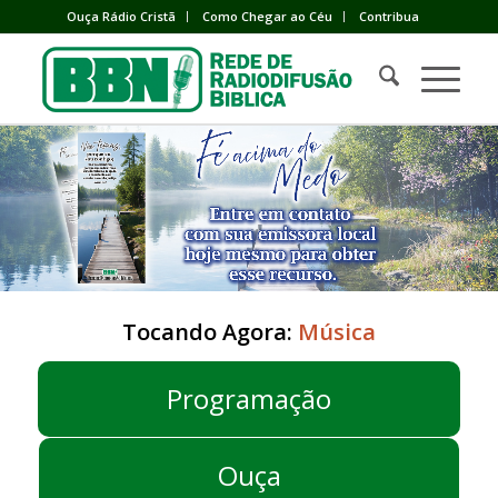
Ouça Rádio Cristã
Como Chegar ao Céu
Contribua
Tocando Agora:
Música
Programação
Ouça