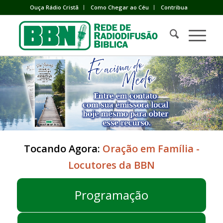
Ouça Rádio Cristã
Como Chegar ao Céu
Contribua
Tocando Agora:
Oração em Família -
Locutores da BBN
Programação