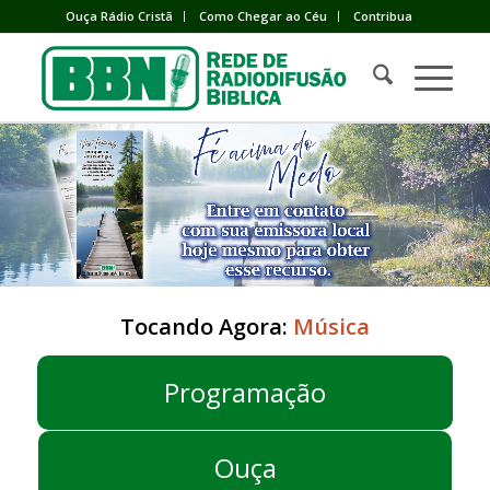
Ouça Rádio Cristã
Como Chegar ao Céu
Contribua
Tocando Agora:
Música
Programação
Ouça