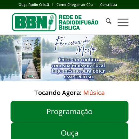
Ouça Rádio Cristã
Como Chegar ao Céu
Contribua
Tocando Agora:
Música
Programação
Ouça