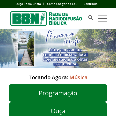
Ouça Rádio Cristã
Como Chegar ao Céu
Contribua
Tocando Agora:
Música
Programação
Ouça