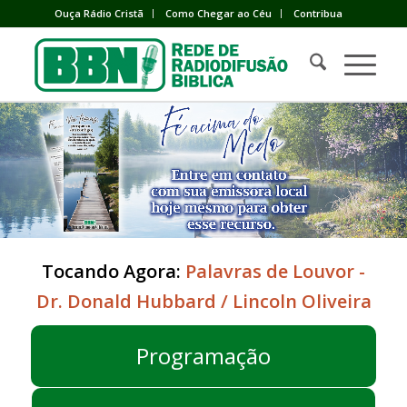
Ouça Rádio Cristã
Como Chegar ao Céu
Contribua
Tocando Agora:
Palavras de Louvor -
Dr. Donald Hubbard / Lincoln Oliveira
Programação