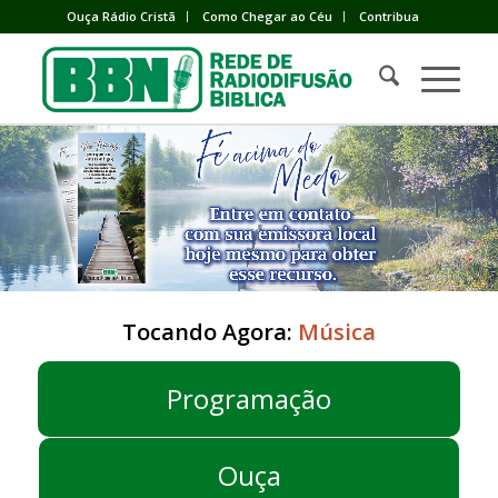
Ouça Rádio Cristã
Como Chegar ao Céu
Contribua
Tocando Agora:
Música
Programação
Ouça