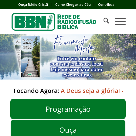
Ouça Rádio Cristã
Como Chegar ao Céu
Contribua
Tocando Agora:
A Deus seja a glória! -
Programação
Ouça