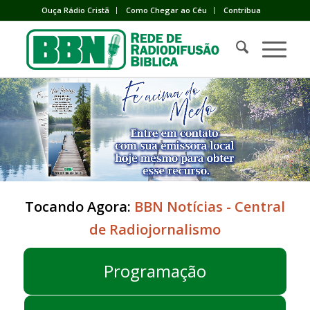
Ouça Rádio Cristã
Como Chegar ao Céu
Contribua
Tocando Agora:
BBN Notícias - Central
de Radiojornalismo
Programação