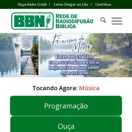
Ouça Rádio Cristã
Como Chegar ao Céu
Contribua
Tocando Agora:
Música
Programação
Ouça