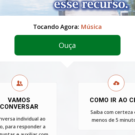
Tocando Agora:
Música
Ouça
VAMOS
COMO IR AO C
CONVERSAR
Saiba com certeza
nversa individual ao
menos de 5 minuto
vo, para responder a
untas e auxiliar com