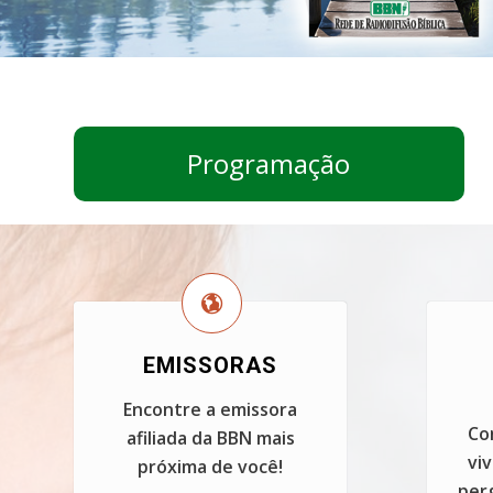
Programação
EMISSORAS
Encontre a emissora
Co
afiliada da BBN mais
vi
próxima de você!
perg