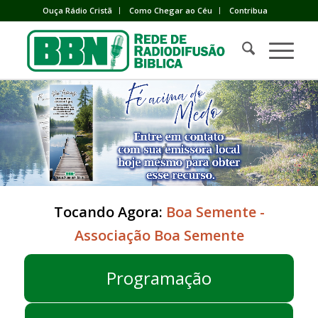
Ouça Rádio Cristã
Como Chegar ao Céu
Contribua
Tocando Agora:
Boa Semente -
Associação Boa Semente
Programação