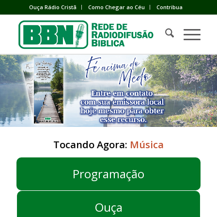
Ouça Rádio Cristã
Como Chegar ao Céu
Contribua
Tocando Agora:
Música
Programação
Ouça