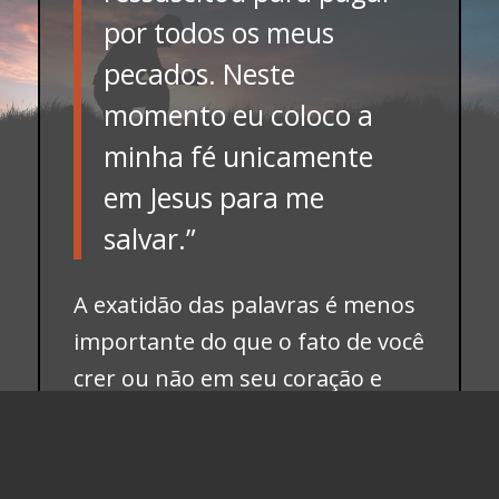
por todos os meus
pecados. Neste
momento eu coloco a
minha fé unicamente
em Jesus para me
salvar.”
A exatidão das palavras é menos
importante do que o fato de você
crer ou não em seu coração e
colocar a sua fé somente em
Jesus. O único pecado que não
pode ser perdoado é não crer em