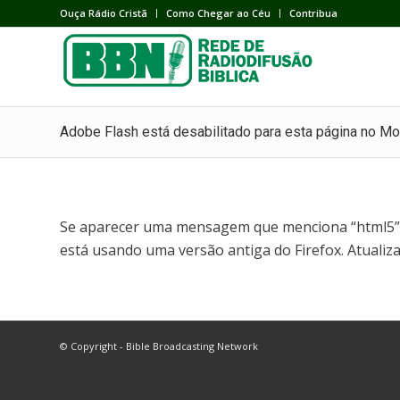
Ouça Rádio Cristã
Como Chegar ao Céu
Contribua
Adobe Flash está desabilitado para esta página no Moz
Se aparecer uma mensagem que menciona “html5” e d
está usando uma versão antiga do Firefox. Atualiz
© Copyright - Bible Broadcasting Network