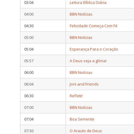
03:04
Leitura Bíblica Diária
04:00
BBN Notícias
04:30
Felicidade Começa Com Fé
05:00
BBN Notícias
05:04
Esperança Para o Coração
05:57
A Deus seja a glória!
06:00
BBN Notícias
06:04
Joni and Friends
06:30
Refletir
07:00
BBN Notícias
07:04
Boa Semente
07:30
O Arauto de Deus