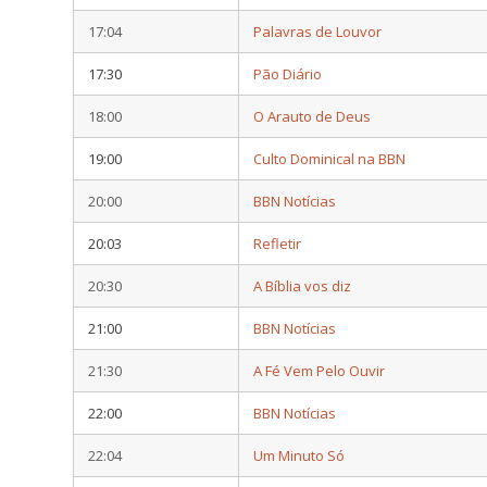
17:04
Palavras de Louvor
17:30
Pão Diário
18:00
O Arauto de Deus
19:00
Culto Dominical na BBN
20:00
BBN Notícias
20:03
Refletir
20:30
A Bíblia vos diz
21:00
BBN Notícias
21:30
A Fé Vem Pelo Ouvir
22:00
BBN Notícias
22:04
Um Minuto Só