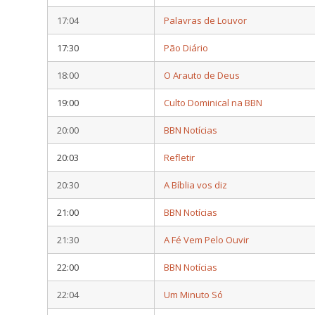
17:04
Palavras de Louvor
17:30
Pão Diário
18:00
O Arauto de Deus
19:00
Culto Dominical na BBN
20:00
BBN Notícias
20:03
Refletir
20:30
A Bíblia vos diz
21:00
BBN Notícias
21:30
A Fé Vem Pelo Ouvir
22:00
BBN Notícias
22:04
Um Minuto Só