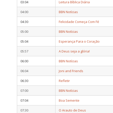
03:04
Leitura Bíblica Diária
04:00
BBN Notícias
04:30
Felicidade Começa Com Fé
05:00
BBN Notícias
05:04
Esperança Para o Coração
05:57
A Deus seja a glória!
06:00
BBN Notícias
06:04
Joni and Friends
06:30
Refletir
07:00
BBN Notícias
07:04
Boa Semente
07:30
O Arauto de Deus