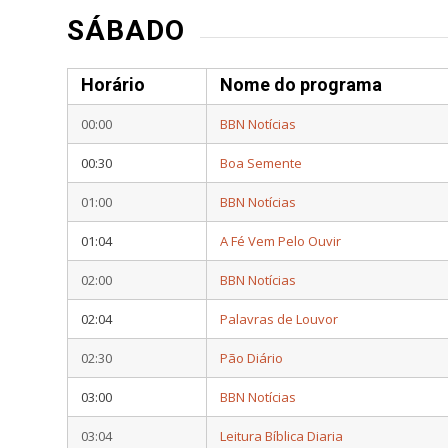
SÁBADO
Horário
Nome do programa
00:00
BBN Notícias
00:30
Boa Semente
01:00
BBN Notícias
01:04
A Fé Vem Pelo Ouvir
02:00
BBN Notícias
02:04
Palavras de Louvor
02:30
Pão Diário
03:00
BBN Notícias
03:04
Leitura Bíblica Diaria