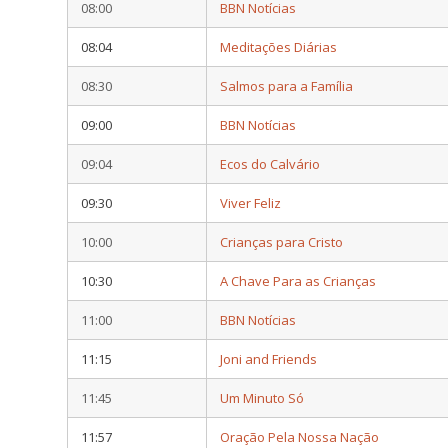
08:00
BBN Notícias
08:04
Meditações Diárias
08:30
Salmos para a Família
09:00
BBN Notícias
09:04
Ecos do Calvário
09:30
Viver Feliz
10:00
Crianças para Cristo
10:30
A Chave Para as Crianças
11:00
BBN Notícias
11:15
Joni and Friends
11:45
Um Minuto Só
11:57
Oração Pela Nossa Nação