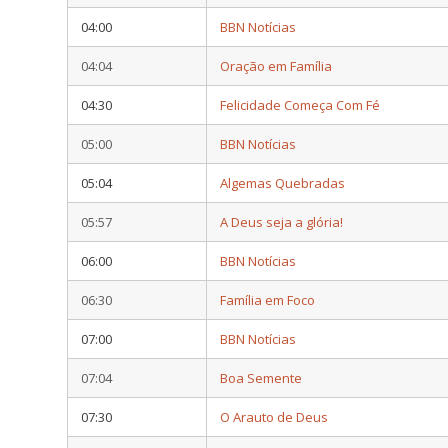
04:00
BBN Notícias
04:04
Oração em Família
04:30
Felicidade Começa Com Fé
05:00
BBN Notícias
05:04
Algemas Quebradas
05:57
A Deus seja a glória!
06:00
BBN Notícias
06:30
Família em Foco
07:00
BBN Notícias
07:04
Boa Semente
07:30
O Arauto de Deus