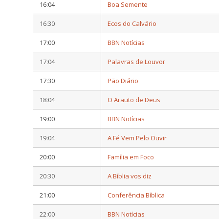
16:04
Boa Semente
16:30
Ecos do Calvário
17:00
BBN Notícias
17:04
Palavras de Louvor
17:30
Pão Diário
18:04
O Arauto de Deus
19:00
BBN Notícias
19:04
A Fé Vem Pelo Ouvir
20:00
Família em Foco
20:30
A Bíblia vos diz
21:00
Conferência Bíblica
22:00
BBN Notícias