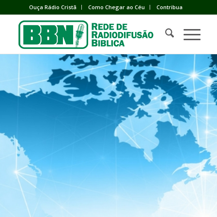
Ouça Rádio Cristã
Como Chegar ao Céu
Contribua