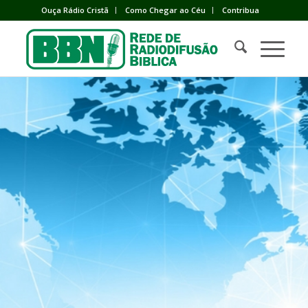
Ouça Rádio Cristã
Como Chegar ao Céu
Contribua