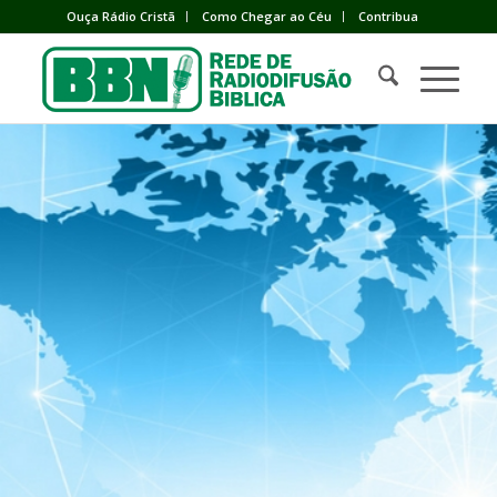
Ouça Rádio Cristã
Como Chegar ao Céu
Contribua