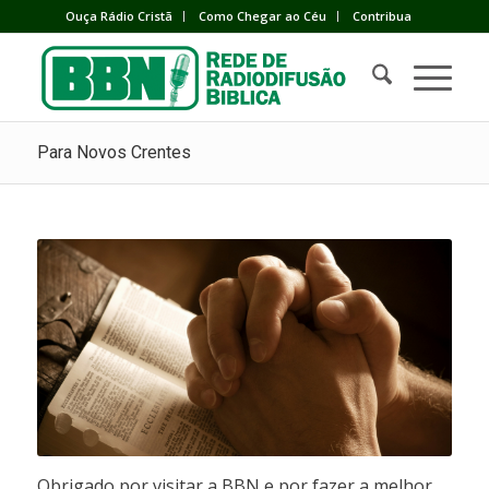
Ouça Rádio Cristã
Como Chegar ao Céu
Contribua
Para Novos Crentes
Obrigado por visitar a BBN e por fazer a melhor