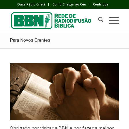
Ouça Rádio Cristã
Como Chegar ao Céu
Contribua
Para Novos Crentes
Obrigado por visitar a BBN e por fazer a melhor