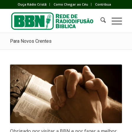
Ouça Rádio Cristã
Como Chegar ao Céu
Contribua
Para Novos Crentes
Obrigado por visitar a BBN e por fazer a melhor