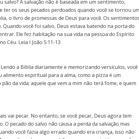
ou salvo? A salvação não é baseada em um sentimento,
de ter os seus pecados perdoados quando você se tornou u
blia, o livro de promessas de Deus para você. Os sentimento
Quando você foi salvo, Deus estava batendo na porta do
ntrar. Ele fez habitação na sua vida na pessoa do Espírito
no Céu. Leia I João 5:11-13
ir. Lendo a Bíblia diariamente e memorizando versículos, você
eu alimento espiritual para a alma, como a pizza é um
u o pão da vida; aquele que vem a mim não terá fome, e quem
ais vai pecar. No entanto, se você pecar, Deus agora tem
. O pecado do salvo não causa a perda da salvação mas
ando você fazia algo errado quando era criança, isso não