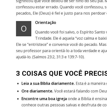
significou que você deixou de ser filho do seu pai
confessou estar errado. Quando você confessou, 
pecados, Ele (Deus) é fiel e justo para nos perdoar o
Orientação
O
Quando você foi salvo, o Espírito Santo 
Trindade. Ele é aquela “voz calma e baix
Ele se “entristece” e convence você do pecado. Mas
seu professor para orientá-lo a toda verdade e aju
ajudá-lo. (Salmos 23:2, 31:3 e 139:7-10).
3 COISAS QUE VOCÊ PRECI
Leia a sua Bíblia diariamente.
Esta é a maneira 
Ore diariamente.
Você estará falando com Deu
Encontre uma boa igreja
onde a Bíblia é ensin
conhece outras pessoas salvas e desfruta de c