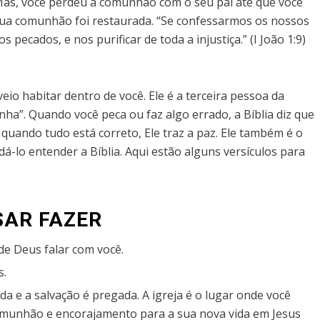
. Mas, você perdeu a comunhão com o seu pai até que você
sua comunhão foi restaurada. “Se confessarmos os nossos
s pecados, e nos purificar de toda a injustiça.” (I João 1:9)
veio habitar dentro de você. Ele é a terceira pessoa da
inha”. Quando você peca ou faz algo errado, a Bíblia diz que
 quando tudo está correto, Ele traz a paz. Ele também é o
dá-lo entender a Bíblia. Aqui estão alguns versículos para
SAR FAZER
de Deus falar com você.
s.
ada e a salvação é pregada.
A igreja é o lugar onde você
omunhão e encorajamento para a sua nova vida em Jesus