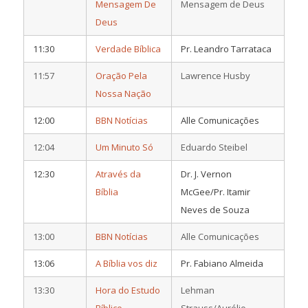
Mensagem De
Mensagem de Deus
Deus
11:30
Verdade Bíblica
Pr. Leandro Tarrataca
11:57
Oração Pela
Lawrence Husby
Nossa Nação
12:00
BBN Notícias
Alle Comunicações
12:04
Um Minuto Só
Eduardo Steibel
12:30
Através da
Dr. J. Vernon
Bíblia
McGee/Pr. Itamir
Neves de Souza
13:00
BBN Notícias
Alle Comunicações
13:06
A Bíblia vos diz
Pr. Fabiano Almeida
13:30
Hora do Estudo
Lehman
Bíblico
Strauss/Aurélio