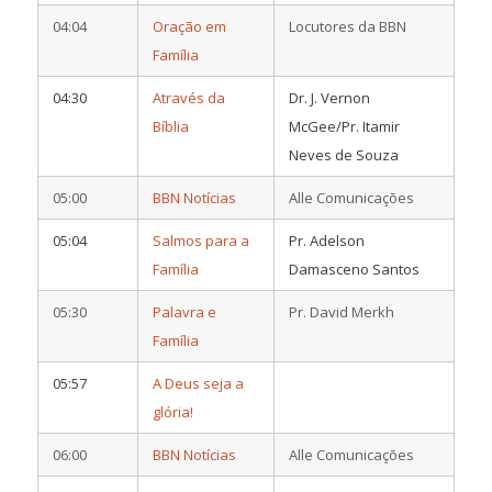
04:04
Oração em
Locutores da BBN
Família
04:30
Através da
Dr. J. Vernon
Bíblia
McGee/Pr. Itamir
Neves de Souza
05:00
BBN Notícias
Alle Comunicações
05:04
Salmos para a
Pr. Adelson
Família
Damasceno Santos
05:30
Palavra e
Pr. David Merkh
Família
05:57
A Deus seja a
glória!
06:00
BBN Notícias
Alle Comunicações