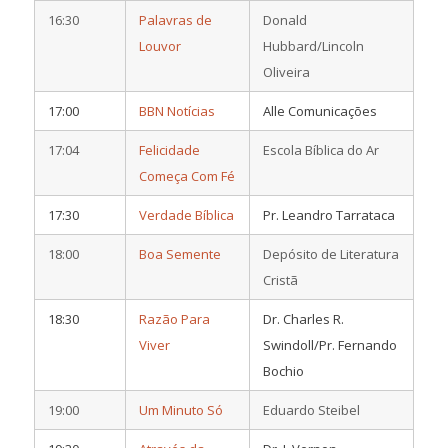
16:30
Palavras de
Donald
Louvor
Hubbard/Lincoln
Oliveira
17:00
BBN Notícias
Alle Comunicações
17:04
Felicidade
Escola Bíblica do Ar
Começa Com Fé
17:30
Verdade Bíblica
Pr. Leandro Tarrataca
18:00
Boa Semente
Depósito de Literatura
Cristã
18:30
Razão Para
Dr. Charles R.
Viver
Swindoll/Pr. Fernando
Bochio
19:00
Um Minuto Só
Eduardo Steibel