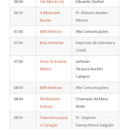
06:04
Um Minuto Só
Eduardo Steibel
06:30
A Bíblia tem
Pr. Rômulo Weden
Razão
Ribeiro
07:00
BBN Notícias
Alle Comunicações
07:04
Boa Semente
Depósito de Literatura
Cristã
07:30
Hora do Estudo
Lehman
Bíblico
Strauss/Aurélio
Campos
08:00
BBN Notícias
Alle Comunicações
08:04
Meditações
Chamada da Meia-
Diárias
Noite
08:30
Sabedoria para
Pr. Stephen
o Coração
Davey/Denis Salgado