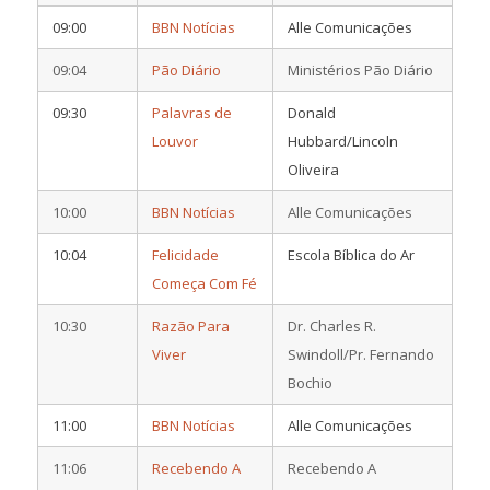
09:00
BBN Notícias
Alle Comunicações
09:04
Pão Diário
Ministérios Pão Diário
09:30
Palavras de
Donald
Louvor
Hubbard/Lincoln
Oliveira
10:00
BBN Notícias
Alle Comunicações
10:04
Felicidade
Escola Bíblica do Ar
Começa Com Fé
10:30
Razão Para
Dr. Charles R.
Viver
Swindoll/Pr. Fernando
Bochio
11:00
BBN Notícias
Alle Comunicações
11:06
Recebendo A
Recebendo A