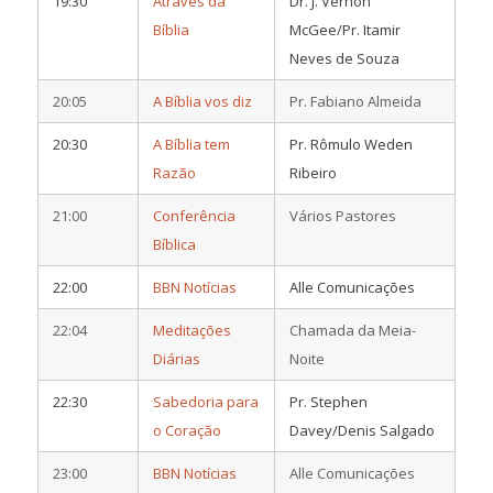
19:30
Através da
Dr. J. Vernon
Bíblia
McGee/Pr. Itamir
Neves de Souza
20:05
A Bíblia vos diz
Pr. Fabiano Almeida
20:30
A Bíblia tem
Pr. Rômulo Weden
Razão
Ribeiro
21:00
Conferência
Vários Pastores
Bíblica
22:00
BBN Notícias
Alle Comunicações
22:04
Meditações
Chamada da Meia-
Diárias
Noite
22:30
Sabedoria para
Pr. Stephen
o Coração
Davey/Denis Salgado
23:00
BBN Notícias
Alle Comunicações