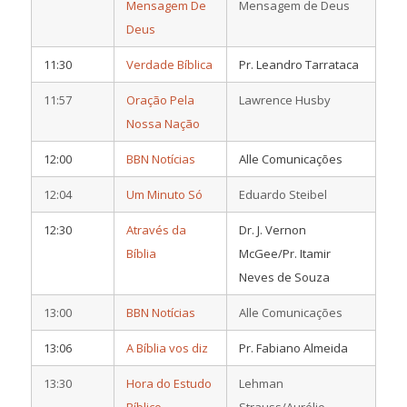
Mensagem De
Mensagem de Deus
Deus
11:30
Verdade Bíblica
Pr. Leandro Tarrataca
11:57
Oração Pela
Lawrence Husby
Nossa Nação
12:00
BBN Notícias
Alle Comunicações
12:04
Um Minuto Só
Eduardo Steibel
12:30
Através da
Dr. J. Vernon
Bíblia
McGee/Pr. Itamir
Neves de Souza
13:00
BBN Notícias
Alle Comunicações
13:06
A Bíblia vos diz
Pr. Fabiano Almeida
13:30
Hora do Estudo
Lehman
Bíblico
Strauss/Aurélio