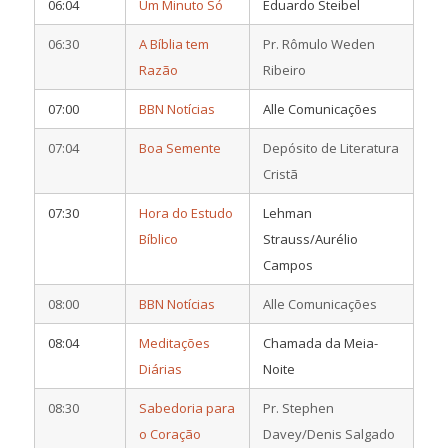
06:04
Um Minuto Só
Eduardo Steibel
06:30
A Bíblia tem
Pr. Rômulo Weden
Razão
Ribeiro
07:00
BBN Notícias
Alle Comunicações
07:04
Boa Semente
Depósito de Literatura
Cristã
07:30
Hora do Estudo
Lehman
Bíblico
Strauss/Aurélio
Campos
08:00
BBN Notícias
Alle Comunicações
08:04
Meditações
Chamada da Meia-
Diárias
Noite
08:30
Sabedoria para
Pr. Stephen
o Coração
Davey/Denis Salgado