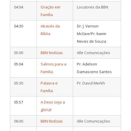
04:04
Oração em
Locutores da BBN
Família
04:30
Através da
Dr. J. Vernon
Bíblia
McGee/Pr. Itamir
Neves de Souza
05:00
BBN Notícias
Alle Comunicações
05:04
Salmos para a
Pr. Adelson
Família
Damasceno Santos
05:30
Palavra e
Pr. David Merkh
Família
05:57
A Deus seja a
glória!
06:00
BBN Notícias
Alle Comunicações