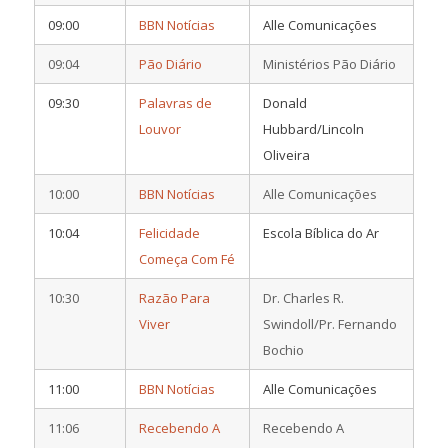
09:00
BBN Notícias
Alle Comunicações
09:04
Pão Diário
Ministérios Pão Diário
09:30
Palavras de
Donald
Louvor
Hubbard/Lincoln
Oliveira
10:00
BBN Notícias
Alle Comunicações
10:04
Felicidade
Escola Bíblica do Ar
Começa Com Fé
10:30
Razão Para
Dr. Charles R.
Viver
Swindoll/Pr. Fernando
Bochio
11:00
BBN Notícias
Alle Comunicações
11:06
Recebendo A
Recebendo A