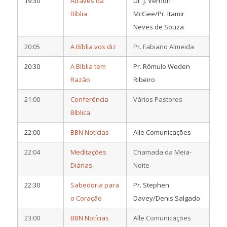
19:30
Através da
Dr. J. Vernon
Bíblia
McGee/Pr. Itamir
Neves de Souza
20:05
A Bíblia vos diz
Pr. Fabiano Almeida
20:30
A Bíblia tem
Pr. Rômulo Weden
Razão
Ribeiro
21:00
Conferência
Vários Pastores
Bíblica
22:00
BBN Notícias
Alle Comunicações
22:04
Meditações
Chamada da Meia-
Diárias
Noite
22:30
Sabedoria para
Pr. Stephen
o Coração
Davey/Denis Salgado
23:00
BBN Notícias
Alle Comunicações