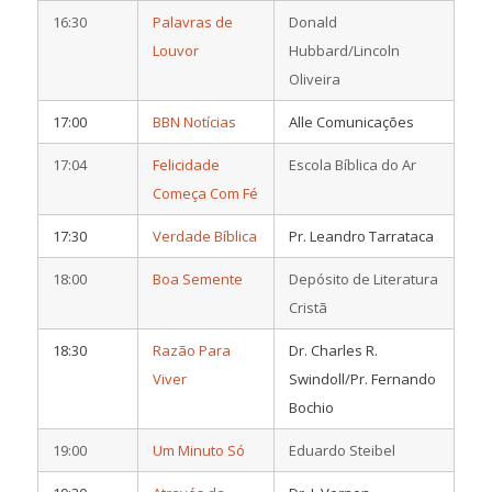
16:30
Palavras de
Donald
Louvor
Hubbard/Lincoln
Oliveira
17:00
BBN Notícias
Alle Comunicações
17:04
Felicidade
Escola Bíblica do Ar
Começa Com Fé
17:30
Verdade Bíblica
Pr. Leandro Tarrataca
18:00
Boa Semente
Depósito de Literatura
Cristã
18:30
Razão Para
Dr. Charles R.
Viver
Swindoll/Pr. Fernando
Bochio
19:00
Um Minuto Só
Eduardo Steibel