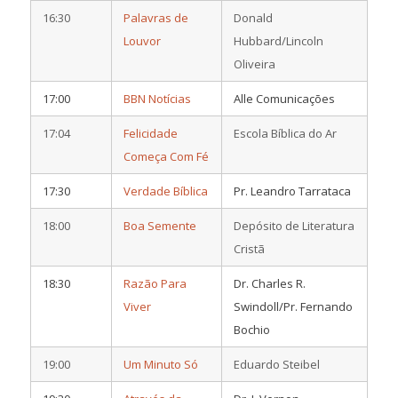
16:30
Palavras de
Donald
Louvor
Hubbard/Lincoln
Oliveira
17:00
BBN Notícias
Alle Comunicações
17:04
Felicidade
Escola Bíblica do Ar
Começa Com Fé
17:30
Verdade Bíblica
Pr. Leandro Tarrataca
18:00
Boa Semente
Depósito de Literatura
Cristã
18:30
Razão Para
Dr. Charles R.
Viver
Swindoll/Pr. Fernando
Bochio
19:00
Um Minuto Só
Eduardo Steibel