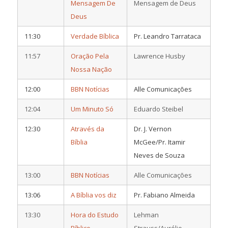
Mensagem De
Mensagem de Deus
Deus
11:30
Verdade Bíblica
Pr. Leandro Tarrataca
11:57
Oração Pela
Lawrence Husby
Nossa Nação
12:00
BBN Notícias
Alle Comunicações
12:04
Um Minuto Só
Eduardo Steibel
12:30
Através da
Dr. J. Vernon
Bíblia
McGee/Pr. Itamir
Neves de Souza
13:00
BBN Notícias
Alle Comunicações
13:06
A Bíblia vos diz
Pr. Fabiano Almeida
13:30
Hora do Estudo
Lehman
Bíblico
Strauss/Aurélio