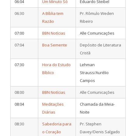
06:04
Um Minuto Só
Eduardo Steibel
06:30
A Bíblia tem
Pr. Rômulo Weden
Razão
Ribeiro
07:00
BBN Notícias
Alle Comunicações
07:04
Boa Semente
Depósito de Literatura
Cristã
07:30
Hora do Estudo
Lehman
Bíblico
Strauss/Aurélio
Campos
08:00
BBN Notícias
Alle Comunicações
08:04
Meditações
Chamada da Meia-
Diárias
Noite
08:30
Sabedoria para
Pr. Stephen
o Coração
Davey/Denis Salgado