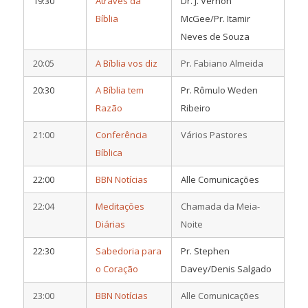
19:30
Através da
Dr. J. Vernon
Bíblia
McGee/Pr. Itamir
Neves de Souza
20:05
A Bíblia vos diz
Pr. Fabiano Almeida
20:30
A Bíblia tem
Pr. Rômulo Weden
Razão
Ribeiro
21:00
Conferência
Vários Pastores
Bíblica
22:00
BBN Notícias
Alle Comunicações
22:04
Meditações
Chamada da Meia-
Diárias
Noite
22:30
Sabedoria para
Pr. Stephen
o Coração
Davey/Denis Salgado
23:00
BBN Notícias
Alle Comunicações