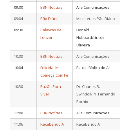
09:00
BBN Notícias
Alle Comunicações
09:04
Pão Diário
Ministérios Pão Diário
09:30
Palavras de
Donald
Louvor
Hubbard/Lincoln
Oliveira
10:00
BBN Notícias
Alle Comunicações
10:04
Felicidade
Escola Bíblica do Ar
Começa Com Fé
10:30
Razão Para
Dr. Charles R.
Viver
Swindoll/Pr. Fernando
Bochio
11:00
BBN Notícias
Alle Comunicações
11:06
Recebendo A
Recebendo A