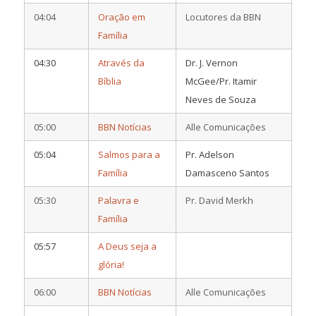
04:04
Oração em
Locutores da BBN
Família
04:30
Através da
Dr. J. Vernon
Bíblia
McGee/Pr. Itamir
Neves de Souza
05:00
BBN Notícias
Alle Comunicações
05:04
Salmos para a
Pr. Adelson
Família
Damasceno Santos
05:30
Palavra e
Pr. David Merkh
Família
05:57
A Deus seja a
glória!
06:00
BBN Notícias
Alle Comunicações