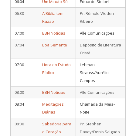
06:04
Um Minuto Só
Eduardo Steibel
06:30
A Bíblia tem
Pr. Rômulo Weden
Razão
Ribeiro
07:00
BBN Notícias
Alle Comunicações
07:04
Boa Semente
Depósito de Literatura
Cristã
07:30
Hora do Estudo
Lehman
Bíblico
Strauss/Aurélio
Campos
08:00
BBN Notícias
Alle Comunicações
08:04
Meditações
Chamada da Meia-
Diárias
Noite
08:30
Sabedoria para
Pr. Stephen
o Coração
Davey/Denis Salgado