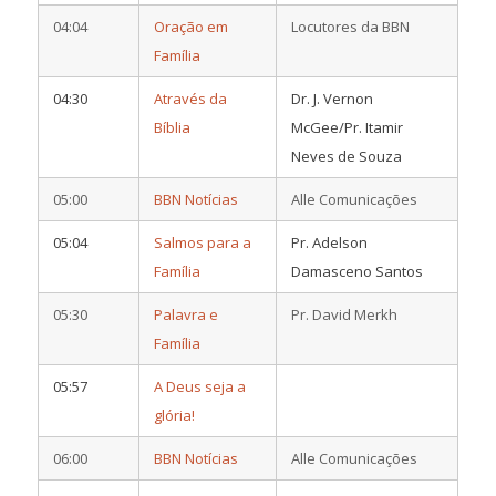
04:04
Oração em
Locutores da BBN
Família
04:30
Através da
Dr. J. Vernon
Bíblia
McGee/Pr. Itamir
Neves de Souza
05:00
BBN Notícias
Alle Comunicações
05:04
Salmos para a
Pr. Adelson
Família
Damasceno Santos
05:30
Palavra e
Pr. David Merkh
Família
05:57
A Deus seja a
glória!
06:00
BBN Notícias
Alle Comunicações