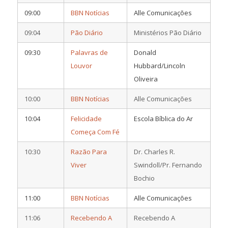
09:00
BBN Notícias
Alle Comunicações
09:04
Pão Diário
Ministérios Pão Diário
09:30
Palavras de
Donald
Louvor
Hubbard/Lincoln
Oliveira
10:00
BBN Notícias
Alle Comunicações
10:04
Felicidade
Escola Bíblica do Ar
Começa Com Fé
10:30
Razão Para
Dr. Charles R.
Viver
Swindoll/Pr. Fernando
Bochio
11:00
BBN Notícias
Alle Comunicações
11:06
Recebendo A
Recebendo A