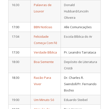
16:30
Palavras de
Donald
Louvor
Hubbard/Lincoln
Oliveira
17:00
BBN Notícias
Alle Comunicações
17:04
Felicidade
Escola Bíblica do Ar
Começa Com Fé
17:30
Verdade Bíblica
Pr. Leandro Tarrataca
18:00
Boa Semente
Depósito de Literatura
Cristã
18:30
Razão Para
Dr. Charles R.
Viver
Swindoll/Pr. Fernando
Bochio
19:00
Um Minuto Só
Eduardo Steibel