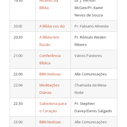
19:30
Através da
Dr. J. Vernon
Bíblia
McGee/Pr. Itamir
Neves de Souza
20:05
A Bíblia vos diz
Pr. Fabiano Almeida
20:30
A Bíblia tem
Pr. Rômulo Weden
Razão
Ribeiro
21:00
Conferência
Vários Pastores
Bíblica
22:00
BBN Notícias
Alle Comunicações
22:04
Meditações
Chamada da Meia-
Diárias
Noite
22:30
Sabedoria para
Pr. Stephen
o Coração
Davey/Denis Salgado
23:00
BBN Notícias
Alle Comunicações