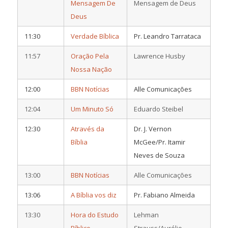
Mensagem De
Mensagem de Deus
Deus
11:30
Verdade Bíblica
Pr. Leandro Tarrataca
11:57
Oração Pela
Lawrence Husby
Nossa Nação
12:00
BBN Notícias
Alle Comunicações
12:04
Um Minuto Só
Eduardo Steibel
12:30
Através da
Dr. J. Vernon
Bíblia
McGee/Pr. Itamir
Neves de Souza
13:00
BBN Notícias
Alle Comunicações
13:06
A Bíblia vos diz
Pr. Fabiano Almeida
13:30
Hora do Estudo
Lehman
Bíblico
Strauss/Aurélio