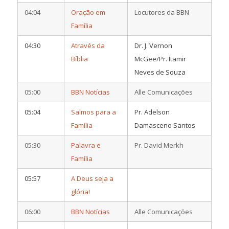
04:04
Oração em
Locutores da BBN
Família
04:30
Através da
Dr. J. Vernon
Bíblia
McGee/Pr. Itamir
Neves de Souza
05:00
BBN Notícias
Alle Comunicações
05:04
Salmos para a
Pr. Adelson
Família
Damasceno Santos
05:30
Palavra e
Pr. David Merkh
Família
05:57
A Deus seja a
glória!
06:00
BBN Notícias
Alle Comunicações