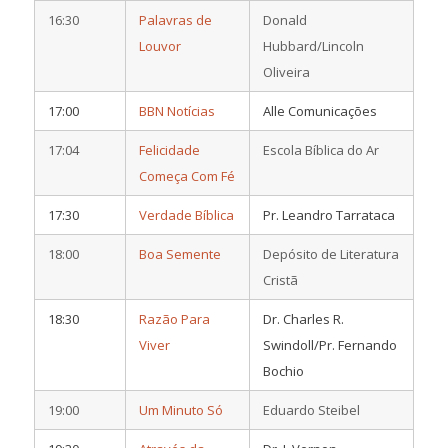
16:30
Palavras de
Donald
Louvor
Hubbard/Lincoln
Oliveira
17:00
BBN Notícias
Alle Comunicações
17:04
Felicidade
Escola Bíblica do Ar
Começa Com Fé
17:30
Verdade Bíblica
Pr. Leandro Tarrataca
18:00
Boa Semente
Depósito de Literatura
Cristã
18:30
Razão Para
Dr. Charles R.
Viver
Swindoll/Pr. Fernando
Bochio
19:00
Um Minuto Só
Eduardo Steibel