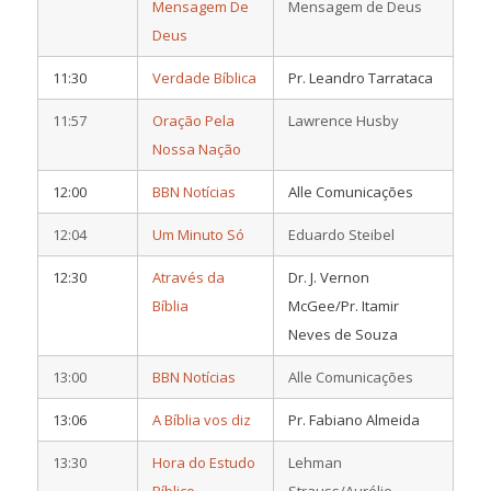
Mensagem De
Mensagem de Deus
Deus
11:30
Verdade Bíblica
Pr. Leandro Tarrataca
11:57
Oração Pela
Lawrence Husby
Nossa Nação
12:00
BBN Notícias
Alle Comunicações
12:04
Um Minuto Só
Eduardo Steibel
12:30
Através da
Dr. J. Vernon
Bíblia
McGee/Pr. Itamir
Neves de Souza
13:00
BBN Notícias
Alle Comunicações
13:06
A Bíblia vos diz
Pr. Fabiano Almeida
13:30
Hora do Estudo
Lehman
Bíblico
Strauss/Aurélio