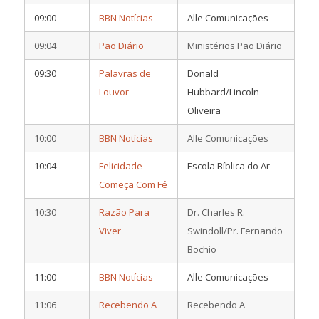
09:00
BBN Notícias
Alle Comunicações
09:04
Pão Diário
Ministérios Pão Diário
09:30
Palavras de
Donald
Louvor
Hubbard/Lincoln
Oliveira
10:00
BBN Notícias
Alle Comunicações
10:04
Felicidade
Escola Bíblica do Ar
Começa Com Fé
10:30
Razão Para
Dr. Charles R.
Viver
Swindoll/Pr. Fernando
Bochio
11:00
BBN Notícias
Alle Comunicações
11:06
Recebendo A
Recebendo A