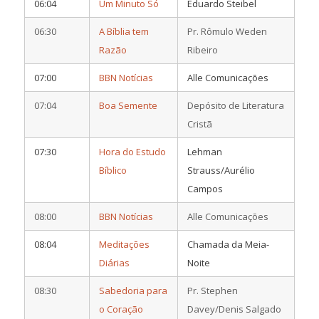
06:04
Um Minuto Só
Eduardo Steibel
06:30
A Bíblia tem
Pr. Rômulo Weden
Razão
Ribeiro
07:00
BBN Notícias
Alle Comunicações
07:04
Boa Semente
Depósito de Literatura
Cristã
07:30
Hora do Estudo
Lehman
Bíblico
Strauss/Aurélio
Campos
08:00
BBN Notícias
Alle Comunicações
08:04
Meditações
Chamada da Meia-
Diárias
Noite
08:30
Sabedoria para
Pr. Stephen
o Coração
Davey/Denis Salgado