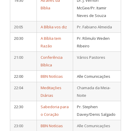
19:30
Através da
Dr. J. Vernon
Bíblia
McGee/Pr. Itamir
Neves de Souza
20:05
A Bíblia vos diz
Pr. Fabiano Almeida
20:30
A Bíblia tem
Pr. Rômulo Weden
Razão
Ribeiro
21:00
Conferência
Vários Pastores
Bíblica
22:00
BBN Notícias
Alle Comunicações
22:04
Meditações
Chamada da Meia-
Diárias
Noite
22:30
Sabedoria para
Pr. Stephen
o Coração
Davey/Denis Salgado
23:00
BBN Notícias
Alle Comunicações