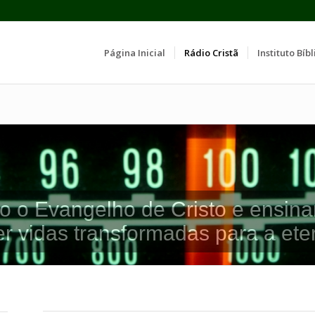
Página Inicial
Rádio Cristã
Instituto Bíbl
o o Evangelho de Cristo e ensina
er vidas transformadas para a ete