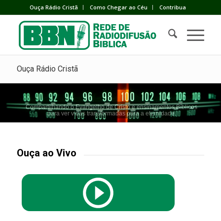
Ouça Rádio Cristã
Como Chegar ao Céu
Contribua
Ouça Rádio Cristã
Compartilhando o Evangelho de Cristo e ensinamentos Bíblicos
para ver vidas transformadas para a eternidade.
Ouça ao Vivo