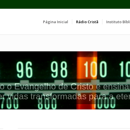
Página Inicial
Rádio Cristã
Instituto Bíbl
o o Evangelho de Cristo e ensina
er vidas transformadas para a ete