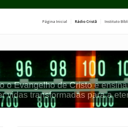
Página Inicial
Rádio Cristã
Instituto Bíbl
o o Evangelho de Cristo e ensina
er vidas transformadas para a ete