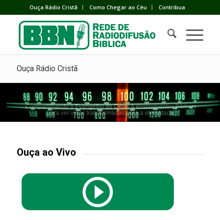
Ouça Rádio Cristã
Como Chegar ao Céu
Contribua
Ouça Rádio Cristã
Compartilhando o Evangelho de Cristo e ensinamentos Bíblicos
para ver vidas transformadas para a eternidade.
Ouça ao Vivo