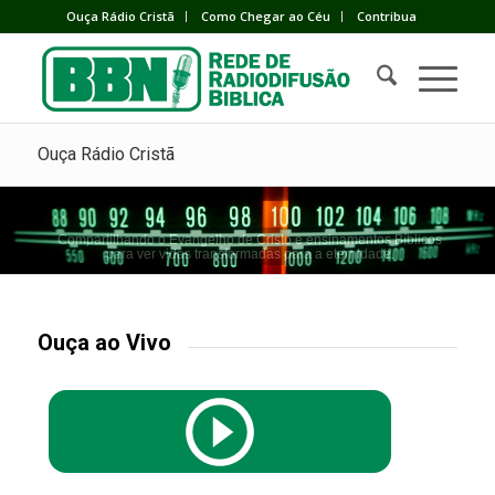
Ouça Rádio Cristã
Como Chegar ao Céu
Contribua
Ouça Rádio Cristã
Compartilhando o Evangelho de Cristo e ensinamentos Bíblicos
para ver vidas transformadas para a eternidade.
Ouça ao Vivo